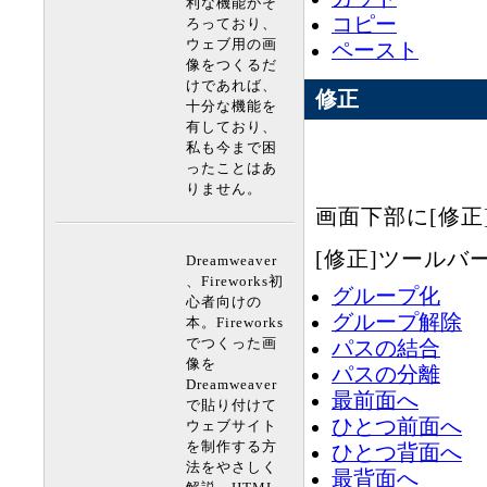
利な機能がそ
コピー
ろっており、
ウェブ用の画
ペースト
像をつくるだ
けであれば、
修正
十分な機能を
有しており、
私も今まで困
ったことはあ
りません。
画面下部に[修
[修正]ツール
Dreamweaver
、Fireworks初
グループ化
心者向けの
グループ解除
本。Fireworks
でつくった画
パスの結合
像を
パスの分離
Dreamweaver
最前面へ
で貼り付けて
ひとつ前面へ
ウェブサイト
を制作する方
ひとつ背面へ
法をやさしく
最背面へ