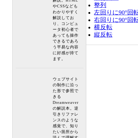
解説。HTML
整列
やCSSなども
左回りに90°回
わかりやすく
解説してお
右回りに90°回
り、コンピュ
横反転
ータ初心者で
縦反転
あっても操作
できるであろ
う平易な内容
に好感が持て
ます。
ウェブサイト
の制作に沿っ
た形で参照で
きる
Dreamweaver
の解説本。逆
引きリファレ
ンスのような
感覚で、知り
たい箇所から
読んで理解す