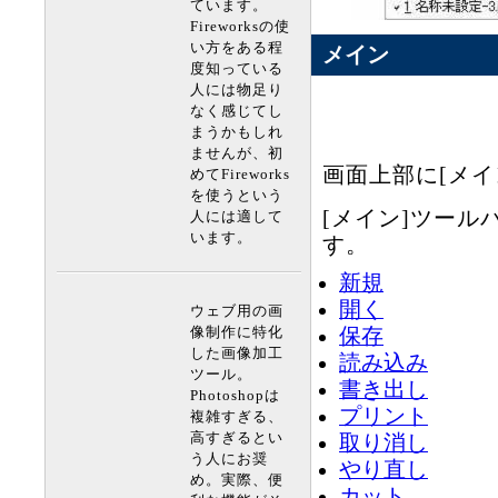
ています。
Fireworksの使
い方をある程
メイン
度知っている
人には物足り
なく感じてし
まうかもしれ
ませんが、初
画面上部に[メ
めてFireworks
を使うという
[メイン]ツー
人には適して
います。
す。
新規
開く
ウェブ用の画
像制作に特化
保存
した画像加工
読み込み
ツール。
書き出し
Photoshopは
プリント
複雑すぎる、
高すぎるとい
取り消し
う人にお奨
やり直し
め。実際、便
カット