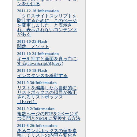
ンをかける
2011-12-16:Information
「クロスサイトスクリプトを
防止するために、このページ
を変更しました」と表示さ
れ、表示されないコンテンツ
がある
2011-10-25:Flash
関数、メソッド
2011-10-24:Information
キーを押すと画面を真っ白に
する(JavaScript/jQuery)
2011-10-18:Flash
インスタンスを移動する
2011-9-30:Information
リストを編集したら自動的に
リストボックスの項目が修正
されるリストボックス
（Excel）
2011-9-2:Information
複数ページのPDFを2ページず
つ見開きのPDFに変換する方法
2011-8-26:Information
あるコンボボックスの値を参
照してリストの内容を変化さ