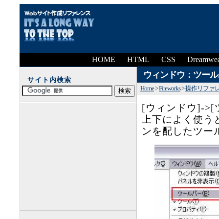
HOME
HTML
CSS
Dreamwea
ウィンドウ：ツール
サイト内検索
Home
>
Fireworks
>
操作リファ
[ウィンドウ]-
上下によく使う
ンを配したツー